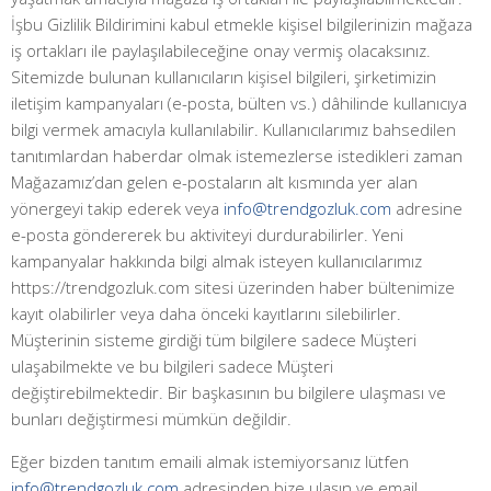
İşbu Gizlilik Bildirimini kabul etmekle kişisel bilgilerinizin mağaza
iş ortakları ile paylaşılabileceğine onay vermiş olacaksınız.
Sitemizde bulunan kullanıcıların kişisel bilgileri, şirketimizin
iletişim kampanyaları (e-posta, bülten vs.) dâhilinde kullanıcıya
bilgi vermek amacıyla kullanılabilir. Kullanıcılarımız bahsedilen
tanıtımlardan haberdar olmak istemezlerse istedikleri zaman
Mağazamız’dan gelen e-postaların alt kısmında yer alan
yönergeyi takip ederek veya
info@trendgozluk.com
adresine
e-posta göndererek bu aktiviteyi durdurabilirler. Yeni
kampanyalar hakkında bilgi almak isteyen kullanıcılarımız
https://trendgozluk.com sitesi üzerinden haber bültenimize
kayıt olabilirler veya daha önceki kayıtlarını silebilirler.
Müşterinin sisteme girdiği tüm bilgilere sadece Müşteri
ulaşabilmekte ve bu bilgileri sadece Müşteri
değiştirebilmektedir. Bir başkasının bu bilgilere ulaşması ve
bunları değiştirmesi mümkün değildir.
Eğer bizden tanıtım emaili almak istemiyorsanız lütfen
info@trendgozluk.com
adresinden bize ulaşın ve email