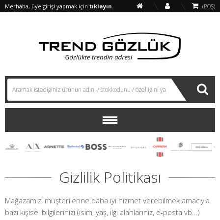
Merhaba, üye girişi yapmak için
tıklayın.
(BOŞ)
Gizlilik Politikası
Mağazamız, müşterilerine daha iyi hizmet verebilmek amacıyla
bazı kişisel bilgilerinizi (isim, yaş, ilgi alanlarınız, e-posta vb…)