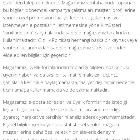
sizlerden talep etmektedir. Mağazamız veritabanında toplanan
bu bilgiler, dönemsel kampanya çalışmaları, müşteri profillerine
yönelik özel promosyon faaliyetlerinin kurgulanması ve
istenmeyen e-postaların iletilmemesine yönelik müşteri
“sınıflandırma” çalışmalarında sadece mağazamız tarafından
kullanılmaktadır. Gizlilik Politikası herhangi başka bir kaynak veya
yöntem kullanılmadan sadece mağazamız sitesi üzerinden
elde edilen bilgiler için geçerlidir.
Mağazamız, üyelik formlarından topladığı bilgileri, söz konusu
üyenin haberi ya da aksi bir talimatı olmaksızın, üçüncü
şahıslarla kesinlikle paylaşmamakta, faaliyet dışı hiçbir nedenle
ticari amaçla kullanmamakta ve de satmamaktadır.
Mağazamız, e-posta adresleri ve üyelik formlarında istediği
kişisel bilgilerin haricinde site kullanımı sırasında izlediği,
ziyaretçi hareket ve tercihlerini analiz ederek yorumlamaktadır.
Kişisel bilgiler içermeyen bu istatistiksel veriler, mağaza
müşterilerine daha özel ve etkin bir alışveriş deneyimi
yaşatmak amacıyla mağaza iş ortakları ile paylaşılabilmektedir.