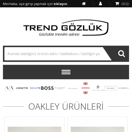
Merhaba, üye girişi yapmak için
tıklayın.
(BOŞ)
OAKLEY ÜRÜNLERİ