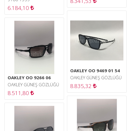
8.341,53
6.184,10
OAKLEY OO 9469 01 54
OAKLEY OO 9266 06
OAKLEY GÜNEŞ GÖZLÜĞÜ
OAKLEY GÜNEŞ GÖZLÜĞÜ
8.835,32
8.511,80