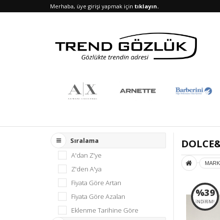
Merhaba, üye girişi yapmak için
tıklayın.
UE
WEB
Sıralama
DOLCE
A'dan Z'ye
MARK
Z'den A'ya
Fiyata Göre Artan
%39
Fiyata Göre Azalan
İNDİRİM!
Eklenme Tarihine Göre