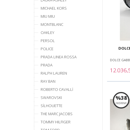
LAURA-ASHLEY
MICHAEL KORS
MIU MIU
MONTBLANC
OAKLEY
PERSOL
DOLCE
POLICE
PRADA LINEA ROSSA
DOLCE GAB
PRADA
12.036
RALPH LAUREN
RAY BAN
ROBERTO CAVALLİ
%38
SWAROVSKI
İNDİRİM!
SİLHOUETTE
THE MARC JACOBS
TOMMY HILFIGER