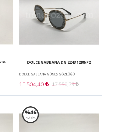
/8G
DOLCE GABBANA DG 2243 1298/P2
DOLCE GABBANA GÜNEŞ GÖZLÜĞÜ
10.504,40
17.550,79
%46
İNDİRİM!