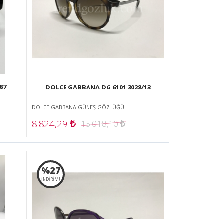
87
DOLCE GABBANA DG 6101 3028/13
DOLCE GABBANA GÜNEŞ GÖZLÜĞÜ
8.824,29
15.018,10
%27
İNDİRİM!