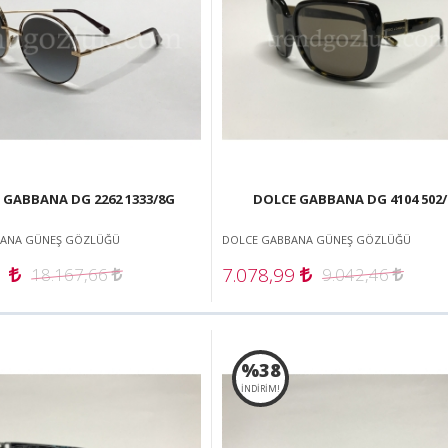
 GABBANA DG 2262 1333/8G
DOLCE GABBANA DG 4104 502/
BANA GÜNEŞ GÖZLÜĞÜ
DOLCE GABBANA GÜNEŞ GÖZLÜĞÜ
1
7.078,99
18.167,66
9.042,46
%38
İNDİRİM!