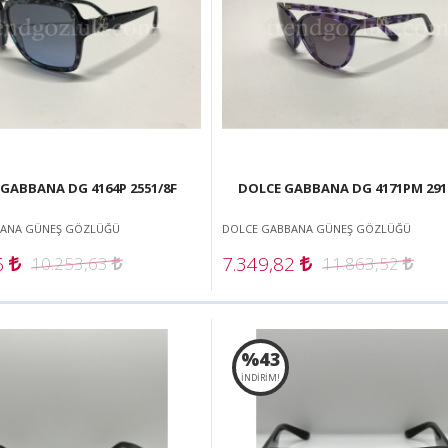
GABBANA DG 4164P 2551/8F
DOLCE GABBANA DG 4171PM 291
BANA GÜNEŞ GÖZLÜĞÜ
DOLCE GABBANA GÜNEŞ GÖZLÜĞÜ
6
7.349,82
10.253,63
11.863,52
%43
İNDİRİM!