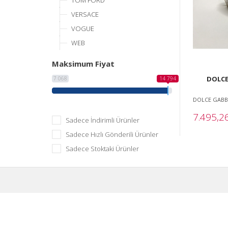
TOM FORD
VERSACE
VOGUE
WEB
Maksimum Fiyat
DOLCE
7 068
14 794
DOLCE GAB
7.495,2
Sadece İndirimli Ürünler
Sadece Hızlı Gönderili Ürünler
Sadece Stoktaki Ürünler