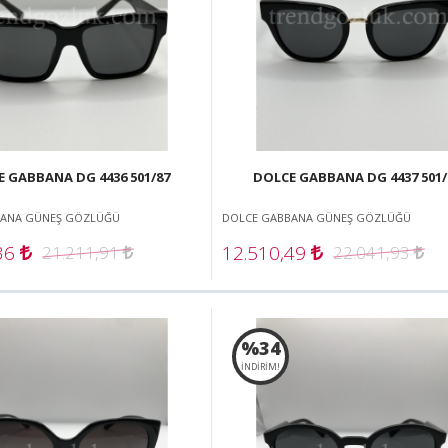
 GABBANA DG 4436 501/87
DOLCE GABBANA DG 4437 501/
BANA GÜNEŞ GÖZLÜĞÜ
DOLCE GABBANA GÜNEŞ GÖZLÜĞÜ
,36
12.510,49
21.211,91
22.041,93
%34
İNDİRİM!