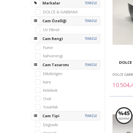
Markalar
TEMİZLE
DOLCE & GABBANA
Cam Özelliği
TEMİZLE
UV Filtreli
Cam Rengi
TEMİZLE
Füme
Kahverengi
DOLCE 
Cam Tasarımı
TEMİZLE
Dikdörtgen
DOLCE GAB
Kare
10.504
Kelebek
Oval
Yuvarlak
%45
Cam Tipi
TEMİZLE
İNDİRİM!
Degrade