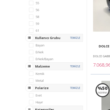
55
56
58
59
61
Kullanıcı Grubu
TEMİZLE
Bayan
DOLCE 
Erkek
DOLCE GAB
Erkek/Bayan
7.068,9
Malzeme
TEMİZLE
Kemik
Metal
%50
Polarize
TEMİZLE
İNDİRİM!
Evet
Hayır
Kategoriler