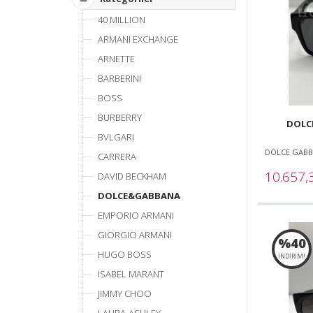
40 MILLION
ARMANI EXCHANGE
ARNETTE
BARBERINI
BOSS
BURBERRY
DOLCE
BVLGARI
DOLCE GAB
CARRERA
10.657
DAVID BECKHAM
DOLCE&GABBANA
EMPORIO ARMANI
GIORGIO ARMANI
%40
HUGO BOSS
İNDİRİM!
ISABEL MARANT
JIMMY CHOO