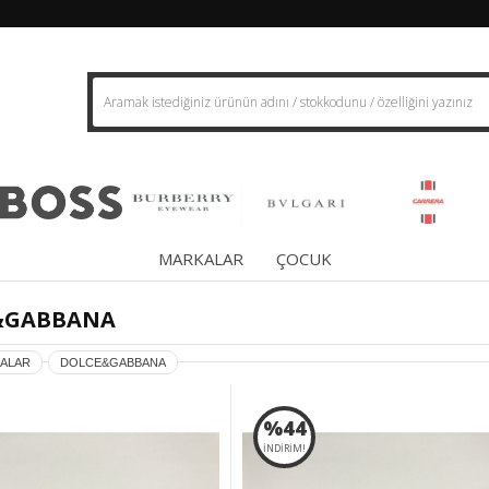
MARKALAR
ÇOCUK
&GABBANA
ALAR
DOLCE&GABBANA
%44
İNDİRİM!