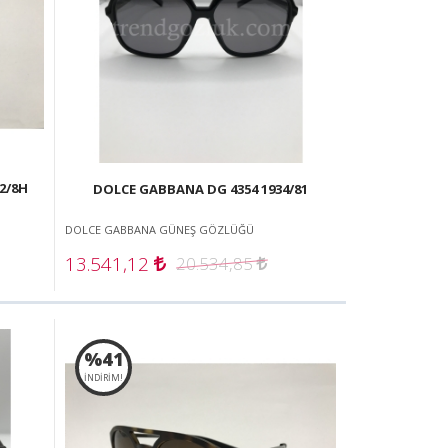
2/8H
DOLCE GABBANA DG 4354 1934/81
DOLCE GABBANA GÜNEŞ GÖZLÜĞÜ
13.541,12
20.534,85
%41
İNDİRİM!