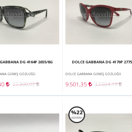
GABBANA DG 4164P 2655/8G
DOLCE GABBANA DG 4170P 2775
BANA GÜNEŞ GÖZLÜĞÜ
DOLCE GABBANA GÜNEŞ GÖZLÜĞÜ
,40
9.501,35
17.300,03
17.024,19
%22
İNDİRİM!