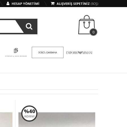
HESAP YÖNETİMİ
ALIŞVERİŞ SEPETİNİZ
(BOŞ)
0
%40
İNDİRİM!