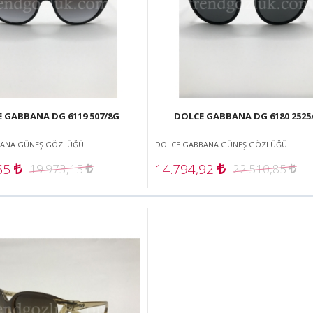
 GABBANA DG 6119 507/8G
DOLCE GABBANA DG 6180 2525
BANA GÜNEŞ GÖZLÜĞÜ
DOLCE GABBANA GÜNEŞ GÖZLÜĞÜ
,55
14.794,92
19.973,15
22.510,85