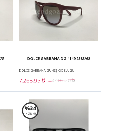
73
DOLCE GABBANA DG 4149 2583/68
DOLCE GABBANA GÜNEŞ GÖZLÜĞÜ
7.268,95
13.403,20
%34
İNDİRİM!