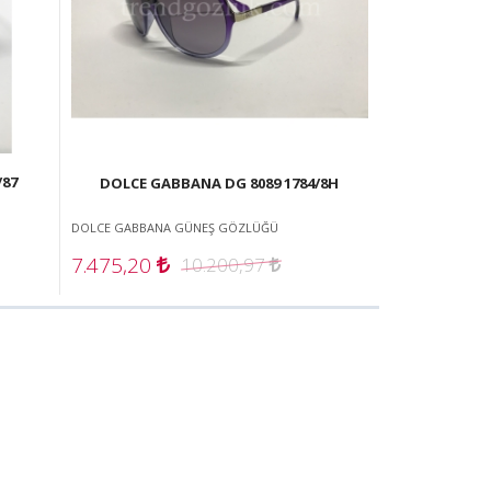
/87
DOLCE GABBANA DG 8089 1784/8H
DOLCE GABBANA GÜNEŞ GÖZLÜĞÜ
7.475,20
10.200,97