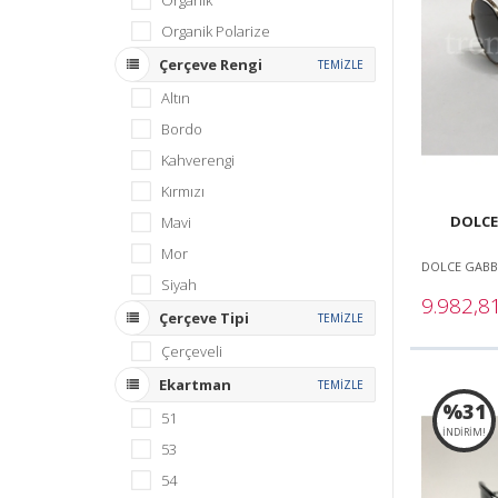
Organik
Organik Polarize
Çerçeve Rengi
TEMİZLE
Altın
Bordo
Kahverengi
Kırmızı
DOLCE
Mavi
Mor
DOLCE GAB
Siyah
9.982,8
Çerçeve Tipi
TEMİZLE
Çerçeveli
Ekartman
TEMİZLE
%31
51
İNDİRİM!
53
54