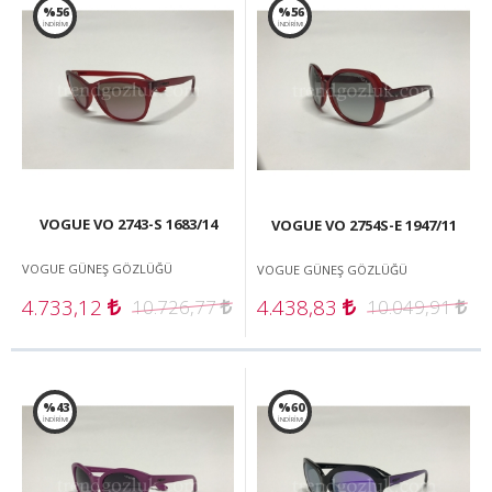
%56
%56
İNDİRİM!
İNDİRİM!
VOGUE VO 2743-S 1683/14
VOGUE VO 2754S-E 1947/11
VOGUE GÜNEŞ GÖZLÜĞÜ
VOGUE GÜNEŞ GÖZLÜĞÜ
4.733,12
4.438,83
10.726,77
10.049,91
%43
%60
İNDİRİM!
İNDİRİM!