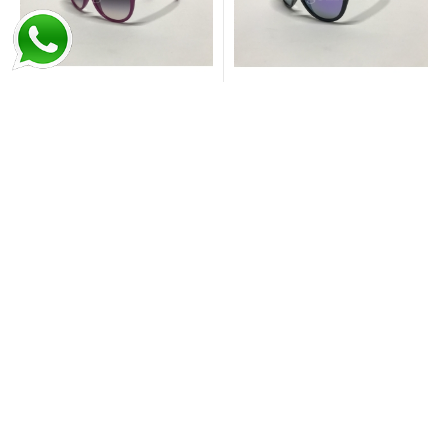
VOGUE VO 2795-S 2173/36
VOGUE VO 2845-S W44/4V
VOGUE GÜNEŞ GÖZLÜĞÜ
VOGUE GÜNEŞ GÖZLÜĞÜ
4.389,00
4.169,07
7.698,00
10.520,77
%59
%51
İNDİRİM!
İNDİRİM!