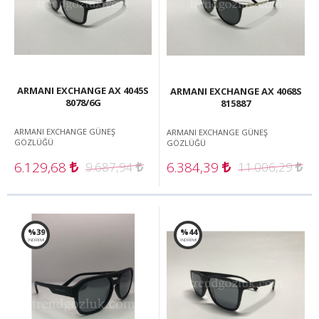
ARMANI EXCHANGE AX 4045S
ARMANI EXCHANGE AX 4068S
8078/6G
815887
ARMANI EXCHANGE GÜNEŞ
ARMANI EXCHANGE GÜNEŞ
GÖZLÜĞÜ
GÖZLÜĞÜ
6.129,68
6.384,39
9.687,94
11.006,29
%39
%44
İNDİRİM!
İNDİRİM!