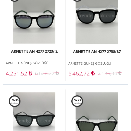
ARNETTE AN 4277 2723/ 2
ARNETTE AN 4277 2758/87
ARNETTE GÜNEŞ GÖZLÜĞÜ
ARNETTE GÜNEŞ GÖZLÜĞÜ
4.251,52
5.462,72
6.628,22
7.185,36
%35
%27
İNDİRİM!
İNDİRİM!