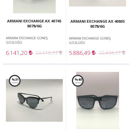
ARMANI EXCHANGE AX 4074S
ARMANI EXCHANGE AX 4080S
8078/6G
8078/6G
ARMANI EXCHANGE GÜNEŞ
ARMANI EXCHANGE GÜNEŞ
GÖZLÜĞÜ
GÖZLÜĞÜ
6.141,20
5.886,49
10.110,33
10.494,31
%31
%40
İNDİRİM!
İNDİRİM!