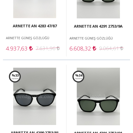
ARNETTE AN 4283 47/87
ARNETTE AN 4291 2753/9A
ARNETTE GÜNEŞ GÖZLÜĞÜ
ARNETTE GÜNEŞ GÖZLÜĞÜ
4.937,63
6.608,32
7.631,96
9.064,61
%33
%34
İNDİRİM!
İNDİRİM!
ARNETTE AN 4299 2753/81
ARNETTE AN 4301 2753/9A