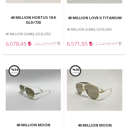
40 MILLION HORTUS 18 K
40 MILLION LOVE II TITANIUM
GLD/720
40 MILLION GÜNEŞ GÖZLÜĞÜ
40 MILLION GÜNEŞ GÖZLÜĞÜ
6.078,45
6.571,95
13.125,00
17.418,45
%54
%56
İNDİRİM!
İNDİRİM!
40 MILLION MOON
40 MILLION MOON