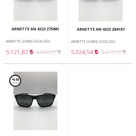
ARNETTE AN 4323 275881
ARNETTE AN 4323 284187
ARNETTE GÜNEŞ GÖZLÜĞÜ
ARNETTE GÜNEŞ GÖZLÜĞÜ
5.121,87
5.324,54
8.620,22
8.819,20
%45
İNDİRİM!