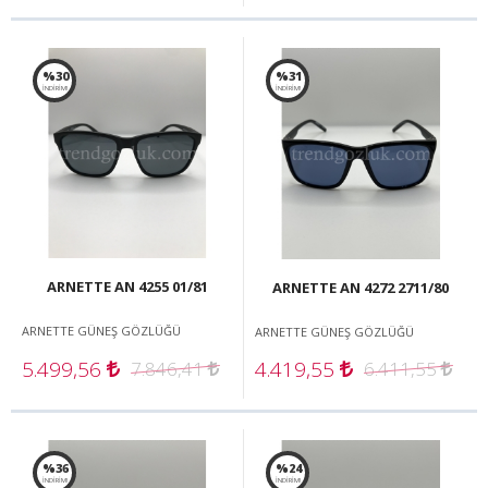
%30
%31
İNDİRİM!
İNDİRİM!
ARNETTE AN 4255 01/81
ARNETTE AN 4272 2711/80
ARNETTE GÜNEŞ GÖZLÜĞÜ
ARNETTE GÜNEŞ GÖZLÜĞÜ
5.499,56
4.419,55
7.846,41
6.411,55
%36
%24
İNDİRİM!
İNDİRİM!