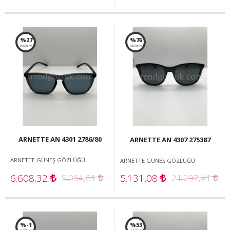
%27
%76
İNDİRİM!
İNDİRİM!
ARNETTE AN 4301 2786/80
ARNETTE AN 4307 275387
ARNETTE GÜNEŞ GÖZLÜĞÜ
ARNETTE GÜNEŞ GÖZLÜĞÜ
6.608,32
5.131,08
9.064,61
21.297,41
%-1
%53