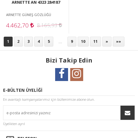
ARNETTE AN 4323 284187
ARNETTE GÜNEŞ GÖZLÜĞÜ
4.462,70
8.165,93
...
1
2
3
4
5
9
10
11
»
»»
Bizi Takip Edin
E-BÜLTEN ÜYELİĞİ
En avantajlı kampanyalarımız için bültenimize abone olun.
Üyelikten ayrıl