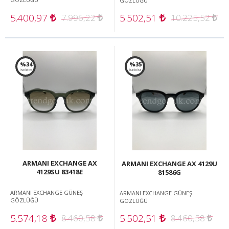
GÖZLÜĞÜ
5.400,97
5.502,51
7.996,22
10.225,52
%34
%35
İNDİRİM!
İNDİRİM!
ARMANI EXCHANGE AX
ARMANI EXCHANGE AX 4129U
4129SU 83418E
81586G
ARMANI EXCHANGE GÜNEŞ
ARMANI EXCHANGE GÜNEŞ
GÖZLÜĞÜ
GÖZLÜĞÜ
5.574,18
5.502,51
8.460,58
8.460,58