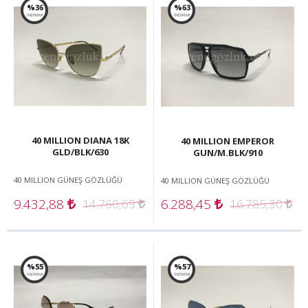
%36
%63
İNDİRİM!
İNDİRİM!
40 MILLION DIANA 18K
40 MILLION EMPEROR
GLD/BLK/630
GUN/M.BLK/910
40 MILLION GÜNEŞ GÖZLÜĞÜ
40 MILLION GÜNEŞ GÖZLÜĞÜ
9.432,88
6.288,45
14.760,69
16.785,30
%55
%57
İNDİRİM!
İNDİRİM!