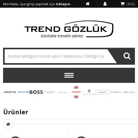
Merhaba, üye girişi yapmak için
tıklayın.
(BOŞ)
Ürünler