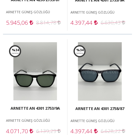
ARNETTE GÜNEŞ GÖZLÜĞÜ
ARNETTE GÜNEŞ GÖZLÜĞÜ
5.945,06
4.397,44
8.814,78
6.630,43
%34
%34
İNDİRİM!
İNDİRİM!
ARNETTE AN 4301 2753/9A
ARNETTE AN 4301 2758/87
ARNETTE GÜNEŞ GÖZLÜĞÜ
ARNETTE GÜNEŞ GÖZLÜĞÜ
4.071,70
4.397,44
6.139,29
6.628,22