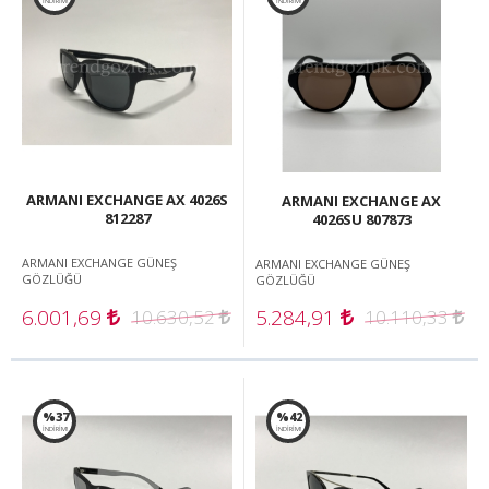
İNDİRİM!
İNDİRİM!
ARMANI EXCHANGE AX 4026S
ARMANI EXCHANGE AX
812287
4026SU 807873
ARMANI EXCHANGE GÜNEŞ
ARMANI EXCHANGE GÜNEŞ
GÖZLÜĞÜ
GÖZLÜĞÜ
6.001,69
5.284,91
10.630,52
10.110,33
%37
%42
İNDİRİM!
İNDİRİM!