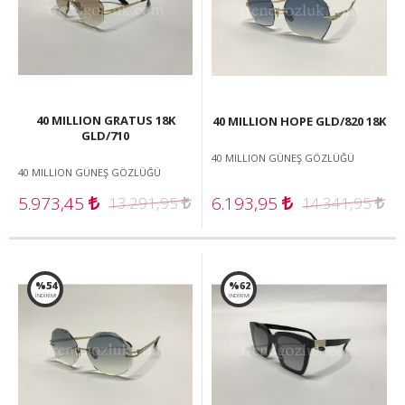
40 MILLION GRATUS 18K
40 MILLION HOPE GLD/820 18K
GLD/710
40 MILLION GÜNEŞ GÖZLÜĞÜ
40 MILLION GÜNEŞ GÖZLÜĞÜ
5.973,45
6.193,95
13.291,95
14.341,95
%54
%62
İNDİRİM!
İNDİRİM!