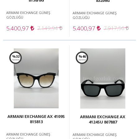
83206G
ARMANI EXCHANGE GÜNEŞ
ARMANI EXCHANGE GÜNEŞ
GÖZLÜĞÜ
GÖZLÜĞÜ
5.400,97
5.400,97
7.149,94
7.917,56
%32
%46
İNDİRİM!
İNDİRİM!
ARMANI EXCHANGE AX 4109S
ARMANI EXCHANGE AX
815813
4124SU 807887
ARMANI EXCHANGE GÜNEŞ
ARMANI EXCHANGE GÜNEŞ
GÖZLÜĞÜ