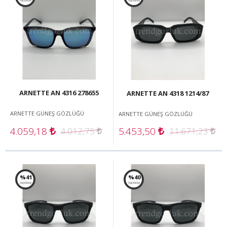
İNDİRİM!
İNDİRİM!
ARNETTE AN 4316 278655
ARNETTE AN 4318 1214/87
ARNETTE GÜNEŞ GÖZLÜĞÜ
ARNETTE GÜNEŞ GÖZLÜĞÜ
4.059,18
5.453,50
4.012,75
11.671,23
%41
%40
İNDİRİM!
İNDİRİM!