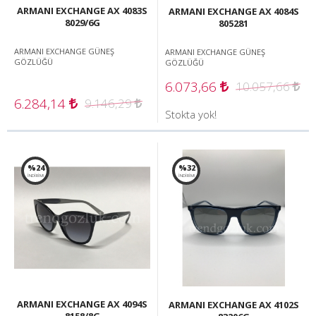
ARMANI EXCHANGE AX 4083S
ARMANI EXCHANGE AX 4084S
8029/6G
805281
ARMANI EXCHANGE GÜNEŞ
ARMANI EXCHANGE GÜNEŞ
GÖZLÜĞÜ
GÖZLÜĞÜ
6.073,66
10.057,66
6.284,14
9.146,29
Stokta yok!
%24
%32
İNDİRİM!
İNDİRİM!
ARMANI EXCHANGE AX 4094S
ARMANI EXCHANGE AX 4102S
8158/8G