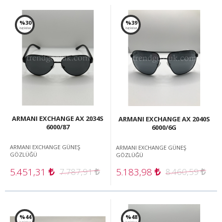
%30
%39
İNDİRİM!
İNDİRİM!
ARMANI EXCHANGE AX 2034S
ARMANI EXCHANGE AX 2040S
6000/87
6000/6G
ARMANI EXCHANGE GÜNEŞ
ARMANI EXCHANGE GÜNEŞ
GÖZLÜĞÜ
GÖZLÜĞÜ
5.451,31
5.183,98
7.787,91
8.460,59
%44
%48