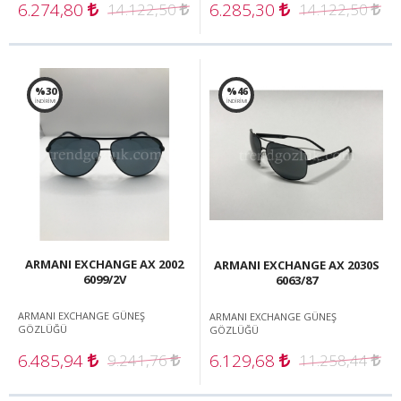
6.274,80
6.285,30
14.122,50
14.122,50
%30
%46
İNDİRİM!
İNDİRİM!
ARMANI EXCHANGE AX 2002
ARMANI EXCHANGE AX 2030S
6099/2V
6063/87
ARMANI EXCHANGE GÜNEŞ
ARMANI EXCHANGE GÜNEŞ
GÖZLÜĞÜ
GÖZLÜĞÜ
6.485,94
6.129,68
9.241,76
11.258,44