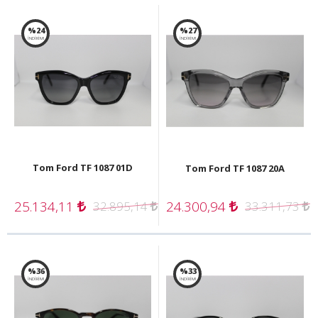
%24
%27
İNDİRİM!
İNDİRİM!
Tom Ford TF 1087 01D
Tom Ford TF 1087 20A
25.134,11
24.300,94
32.895,14
33.311,73
%36
%33
İNDİRİM!
İNDİRİM!