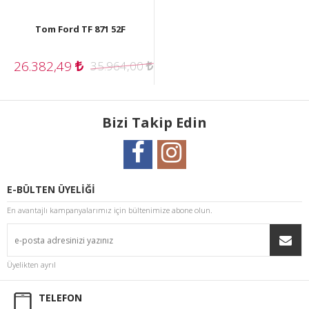
Tom Ford TF 871 52F
26.382,49
35.964,00
Bizi Takip Edin
E-BÜLTEN ÜYELİĞİ
En avantajlı kampanyalarımız için bültenimize abone olun.
Üyelikten ayrıl
TELEFON