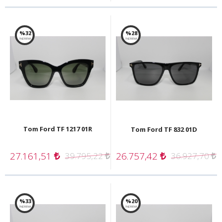
%32
%28
İNDİRİM!
İNDİRİM!
Tom Ford TF 1217 01R
Tom Ford TF 832 01D
27.161,51
26.757,42
39.795,22
36.927,70
%33
%20
İNDİRİM!
İNDİRİM!