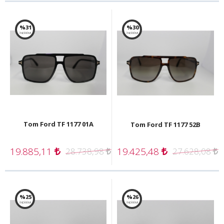
%31
%30
İNDİRİM!
İNDİRİM!
Tom Ford TF 1177 01A
Tom Ford TF 1177 52B
19.885,11
19.425,48
28.738,98
27.628,08
%25
%26
İNDİRİM!
İNDİRİM!