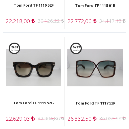
Tom Ford TF 1110 52F
Tom Ford TF 1115 01B
22.218,00
22.772,06
30.126,22
34.117,13
%31
%27
İNDİRİM!
İNDİRİM!
Tom Ford TF 1115 52G
Tom Ford TF 1117 53P
22.629,03
26.332,50
32.904,86
36.088,98