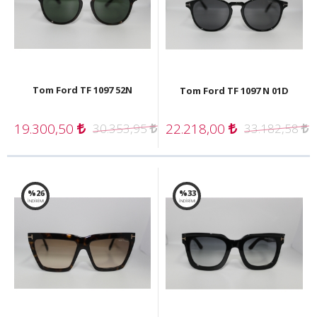
Tom Ford TF 1097 52N
Tom Ford TF 1097 N 01D
19.300,50
22.218,00
30.353,95
33.182,58
%26
%33
İNDİRİM!
İNDİRİM!