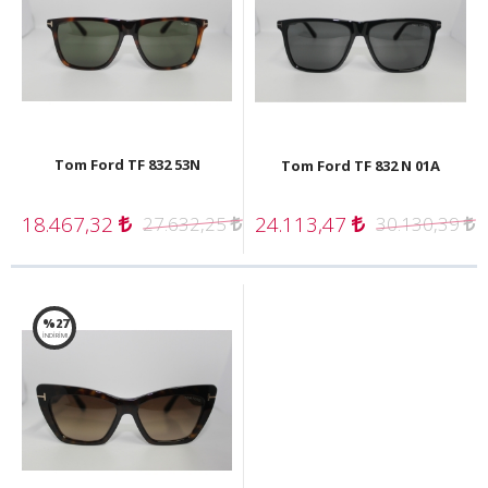
Tom Ford TF 832 53N
Tom Ford TF 832 N 01A
18.467,32
24.113,47
27.632,25
30.130,39
%27
İNDİRİM!