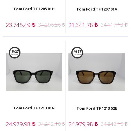
Tom Ford TF 1205 01H
Tom Ford TF 1207 01A
23.745,49
21.341,78
34.296,26
34.117,13
%27
%27
İNDİRİM!
İNDİRİM!
Tom Ford TF 1213 01N
Tom Ford TF 1213 52E
24.979,98
24.979,98
34.242,10
34.242,10