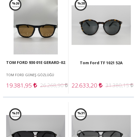
%26
%28
İNDİRİM!
İNDİRİM!
TOM FORD 930 01E GERARD-02
Tom Ford TF 1021 52A
TOM FORD GÜNEŞ GÖZLÜĞÜ
19.381,95
22.633,20
26.268,90
31.380,15
%31
%31
İNDİRİM!
İNDİRİM!