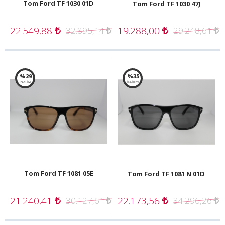
Tom Ford TF 1030 01D
Tom Ford TF 1030 47J
22.549,88
19.288,00
32.895,14
29.248,61
%29
%35
İNDİRİM!
İNDİRİM!
Tom Ford TF 1081 05E
Tom Ford TF 1081 N 01D
21.240,41
22.173,56
30.127,61
34.296,26