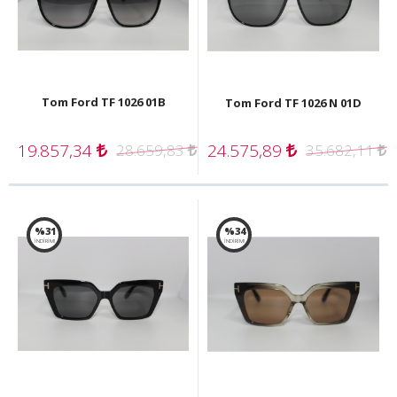
Tom Ford TF 1026 01B
Tom Ford TF 1026 N 01D
19.857,34
24.575,89
28.659,83
35.682,11
%31
%34
İNDİRİM!
İNDİRİM!