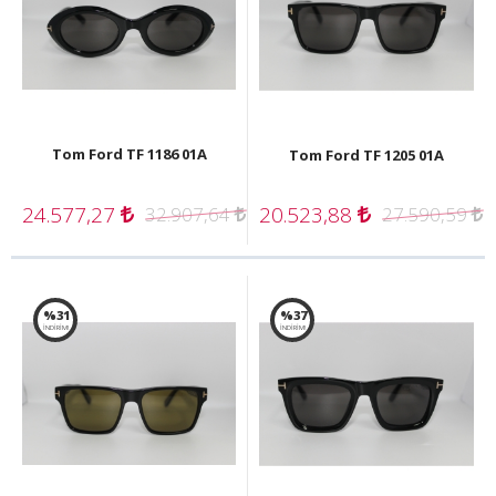
Tom Ford TF 1186 01A
Tom Ford TF 1205 01A
24.577,27
20.523,88
32.907,64
27.590,59
%31
%37
İNDİRİM!
İNDİRİM!