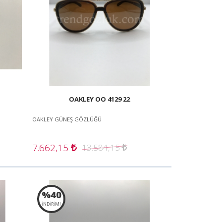
OAKLEY OO 4129 22
OAKLEY GÜNEŞ GÖZLÜĞÜ
7.662,15
13.584,15
%40
İNDİRİM!