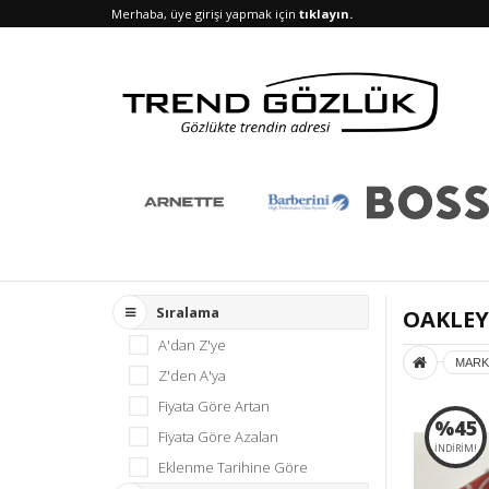
Merhaba, üye girişi yapmak için
tıklayın.
Sıralama
OAKLEY
A'dan Z'ye
MARK
Z'den A'ya
Fiyata Göre Artan
%45
Fiyata Göre Azalan
İNDİRİM!
Eklenme Tarihine Göre