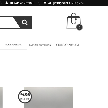
HESAP YÖNETİMİ
ALIŞVERİŞ SEPETİNİZ
(BOŞ)
0
%36
İNDİRİM!