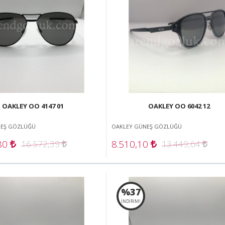
OAKLEY OO 4147 01
OAKLEY OO 6042 12
NEŞ GÖZLÜĞÜ
OAKLEY GÜNEŞ GÖZLÜĞÜ
,80
8.510,10
16.572,39
13.449,64
%37
İNDİRİM!