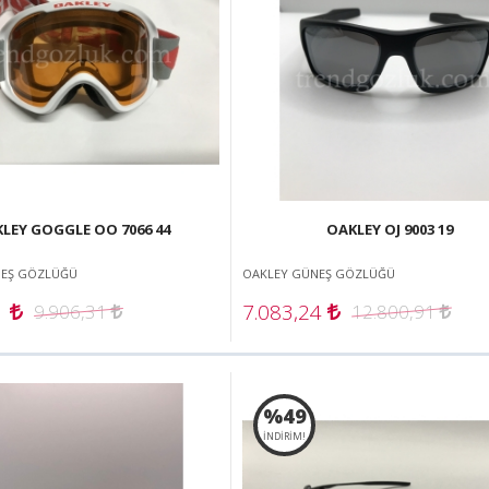
LEY GOGGLE OO 7066 44
OAKLEY OJ 9003 19
NEŞ GÖZLÜĞÜ
OAKLEY GÜNEŞ GÖZLÜĞÜ
1
7.083,24
9.906,31
12.800,91
%49
İNDİRİM!