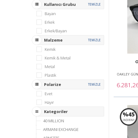
Kullanıcı Grubu
TEMİZLE
Bayan
Erkek
Erkek/Bayan
Malzeme
TEMİZLE
Kemik
Kemik & Metal
O
Metal
OAKLEY GÜ
Plastik
6.281,2
Polarize
TEMİZLE
Evet
Hayır
Kategoriler
%45
40 MILLION
İNDİRİM!
ARMANI EXCHANGE