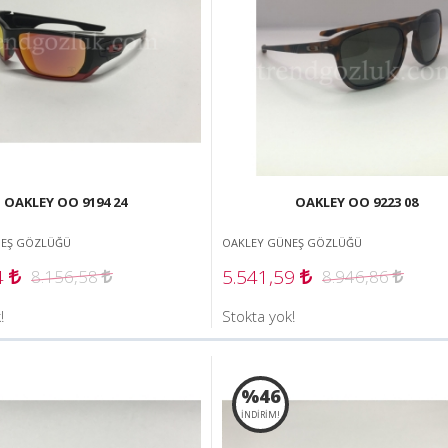
OAKLEY OO 9194 24
OAKLEY OO 9223 08
NEŞ GÖZLÜĞÜ
OAKLEY GÜNEŞ GÖZLÜĞÜ
4
5.541,59
8.156,58
8.946,86
!
Stokta yok!
%46
İNDİRİM!