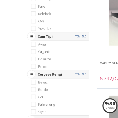
Kare
Kelebek
Oval
Yuvarlak
Cam Tipi
TEMİZLE
Aynalı
Organik
Polarize
OAKLEY GÜ
Prizm
Çerçeve Rengi
TEMİZLE
6.792,0
Beyaz
Bordo
Gri
%30
Kahverengi
İNDİRİM!
Siyah