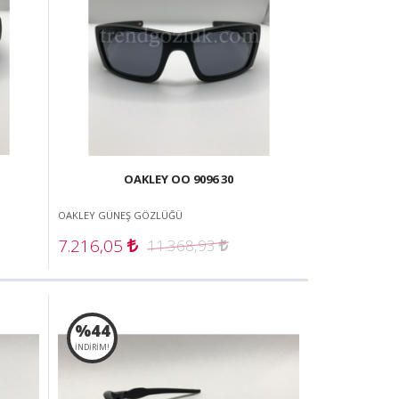
OAKLEY OO 9096 30
OAKLEY GÜNEŞ GÖZLÜĞÜ
7.216,05
11.368,93
%44
İNDİRİM!