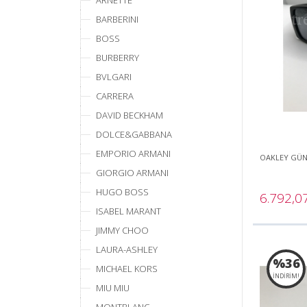
ARNETTE
BARBERINI
BOSS
BURBERRY
BVLGARI
CARRERA
DAVID BECKHAM
DOLCE&GABBANA
EMPORIO ARMANI
OAKLEY GÜ
GIORGIO ARMANI
HUGO BOSS
6.792,0
ISABEL MARANT
JIMMY CHOO
LAURA-ASHLEY
%36
MICHAEL KORS
İNDİRİM!
MIU MIU