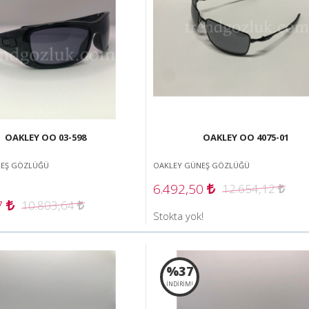
OAKLEY OO 03-598
OAKLEY OO 4075-01
NEŞ GÖZLÜĞÜ
OAKLEY GÜNEŞ GÖZLÜĞÜ
6.492,50
12.654,12
7
10.803,64
Stokta yok!
%37
İNDİRİM!