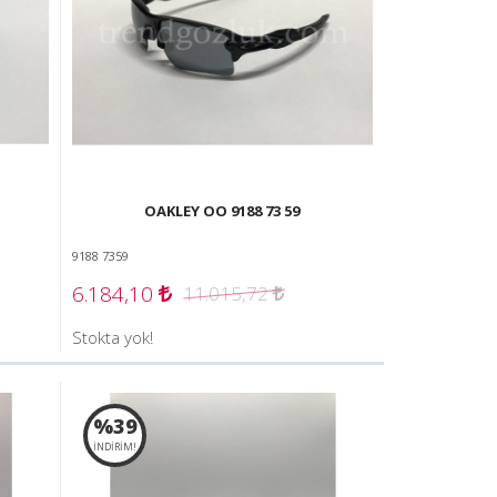
OAKLEY OO 9188 73 59
9188 7359
6.184,10
11.015,72
Stokta yok!
%39
İNDİRİM!