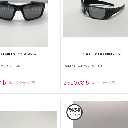
OAKLEY OO 9096 82
OAKLEY OO 9096-I560
NEŞ GÖZLÜĞÜ
OAKLEY GÜNEŞ GÖZLÜĞÜ
7
2.320,08
12.332,66
3.709,17
%38
İNDİRİM!