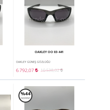
OAKLEY OO 03-441
OAKLEY GÜNEŞ GÖZLÜĞÜ
6.792,07
10.538,02
%44
İNDİRİM!