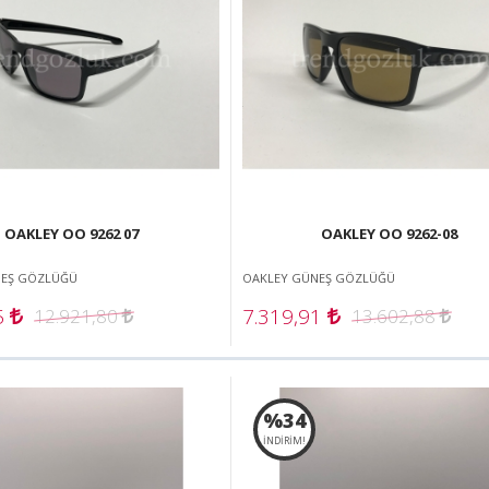
OAKLEY OO 9262 07
OAKLEY OO 9262-08
NEŞ GÖZLÜĞÜ
OAKLEY GÜNEŞ GÖZLÜĞÜ
5
7.319,91
12.921,80
13.602,88
%34
İNDİRİM!