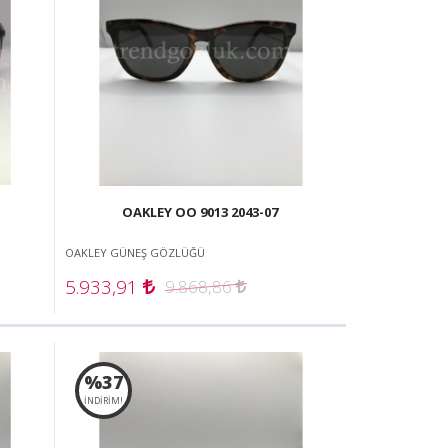
OAKLEY OO 9013 2043-07
OAKLEY GÜNEŞ GÖZLÜĞÜ
5.933,91
9.868,86
%37
İNDİRİM!