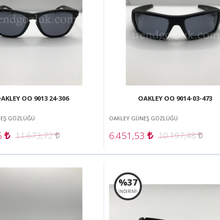
AKLEY OO 9013 24-306
OAKLEY OO 9014-03-473
NEŞ GÖZLÜĞÜ
OAKLEY GÜNEŞ GÖZLÜĞÜ
6
6.451,53
11.673,72
10.197,48
%37
İNDİRİM!