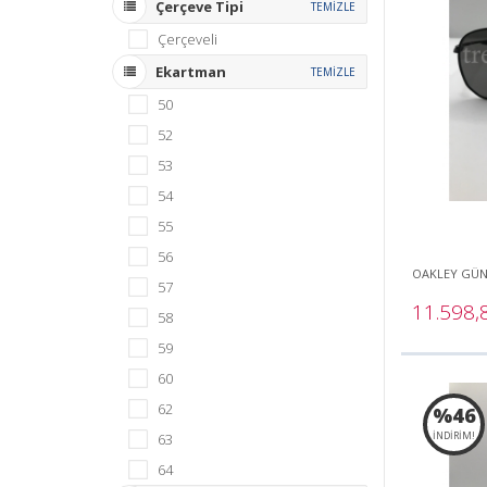
Çerçeve Tipi
TEMİZLE
Çerçeveli
Ekartman
TEMİZLE
50
52
53
54
55
56
OAKLEY GÜ
57
11.598
58
59
60
62
%46
İNDİRİM!
63
64