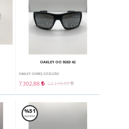
OAKLEY OO 9263 42
OAKLEY GÜNEŞ GÖZLÜĞÜ
7.302,88
14.118,80
%51
İNDİRİM!