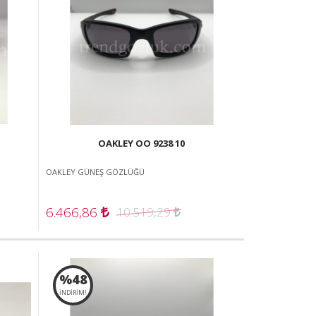
OAKLEY OO 9238 10
OAKLEY GÜNEŞ GÖZLÜĞÜ
6.466,86
10.519,29
%48
İNDİRİM!