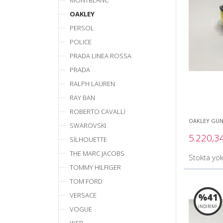
MONTBLANC
OAKLEY
PERSOL
POLICE
PRADA LINEA ROSSA
PRADA
RALPH LAUREN
RAY BAN
ROBERTO CAVALLİ
OAKLEY GÜ
SWAROVSKI
5.220,3
SİLHOUETTE
THE MARC JACOBS
Stokta yok
TOMMY HILFIGER
TOM FORD
VERSACE
%41
İNDİRİM!
VOGUE