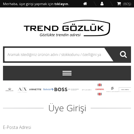
Merhaba, üye girişi yapmak için
tıklayın.
(BOŞ)
Üye Girişi
E-Posta Adresi